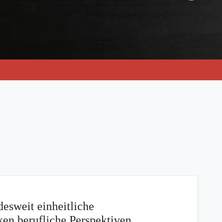
esweit einheitliche
ken berufliche Perspektiven