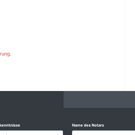
rung
.
kenntnisse
Name des Notars